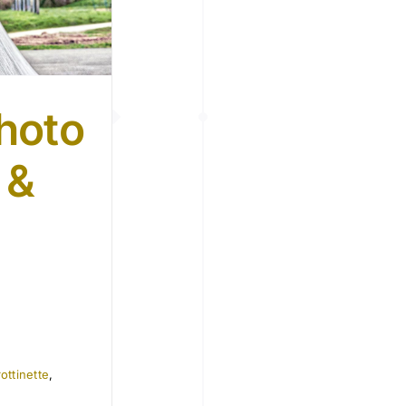
hoto
 &
rottinette
,