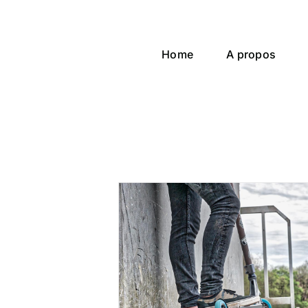
Passer
au
contenu
Home
A propos
avec Robin &
, Kervignac