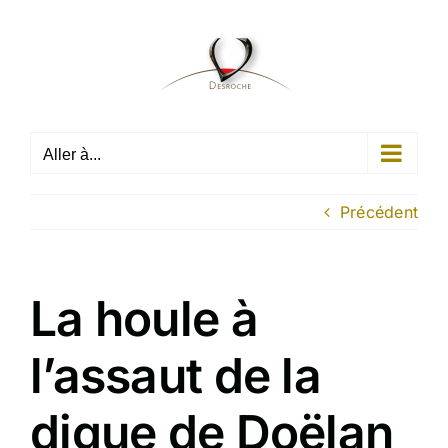
Passer
au
contenu
Aller à...
Précédent
La houle à
l’assaut de la
digue de Doëlan